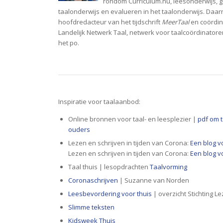
rondom Curriculum.nu, leesonderwijs, 
taalonderwijs en evalueren in het taalonderwijs. Daar
hoofdredacteur van het tijdschrift
MeerTaal
en coördin
Landelijk Netwerk Taal, netwerk voor taalcoördinatoren
het po.
Inspiratie voor taalaanbod:
Online bronnen voor taal- en leesplezier |
pdf om t
ouders
Lezen en schrijven in tijden van Corona:
Een blog v
Lezen en schrijven in tijden van Corona:
Een blog v
Taal thuis | lesopdrachten
Taalvorming
Coronaschrijven
| Suzanne van Norden
Leesbevordering voor thuis
| overzicht Stichting L
Slimme teksten
Kidsweek Thuis