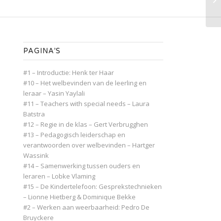
PAGINA’S
#1 – Introductie: Henk ter Haar
#10 – Het welbevinden van de leerling en
leraar – Yasin Yaylali
#11 – Teachers with special needs – Laura
Batstra
#12 – Regie in de klas – Gert Verbrugghen
#13 – Pedagogisch leiderschap en
verantwoorden over welbevinden – Hartger
Wassink
#14 – Samenwerking tussen ouders en
leraren – Lobke Vlaming
#15 – De Kindertelefoon: Gesprekstechnieken
– Lionne Hietberg & Dominique Bekke
#2 – Werken aan weerbaarheid: Pedro De
Bruyckere