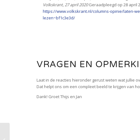
Volkskrant, 27 april 2020
Geraadpleegd op 28 april 
https://www.volkskrant.nl/columns-opinie/laten-w
lezen~bf1c3e3d/
VRAGEN EN OPMERK
Laat in de reacties hieronder gerust weten wat jullie o
Dat helpt ons om een compleet beeld te krijgen van hoe
Dank! Groet Thijs en Jan
Haal het maximale uit
je onderwijstijd –