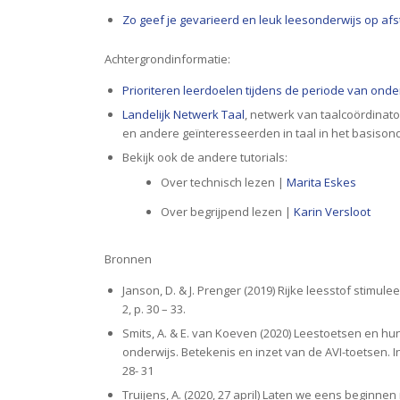
Zo geef je gevarieerd en leuk leesonderwijs op af
Achtergrondinformatie:
Prioriteren leerdoelen tijdens de periode van onde
Landelijk Netwerk Taal
, netwerk van taalcoördinato
en andere geïnteresseerden in taal in het basison
Bekijk ook de andere tutorials:
Over technisch lezen |
Marita Eskes
Over begrijpend lezen |
Karin Versloot
Bronnen
Janson, D. & J. Prenger (2019) Rijke leesstof stimuleer
2, p. 30 – 33.
Smits, A. & E. van Koeven (2020) Leestoetsen en hu
onderwijs. Betekenis en inzet van de AVI-toetsen. 
28- 31
Truijens, A. (2020, 27 april) Laten we eens beginnen