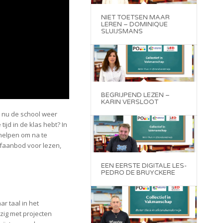
NIET TOETSEN MAAR
LEREN – DOMINIQUE
SLUIJSMANS
BEGRIJPEND LEZEN –
KARIN VERSLOOT
it nu de school weer
tijd in de klas hebt? In
e helpen om na te
ofaanbod voor lezen,
EEN EERSTE DIGITALE LES-
PEDRO DE BRUYCKERE
r taal in het
zig met projecten