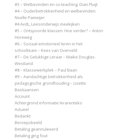
#3 – Welbevinden en co-teaching: Dian Fluijt
#4 – Ouderbetrokkenheid en welbevinden:
Noelle Pameijer
#4 AvdL, Leesonderwijs meekijken
#5 – Ontspoorde klassen: Hoe verder? – Anton
Horeweg
#6 – Sociaal-emotioneel leren in het
schoolteam – Kees van Overveld
#7 – De Gelukkige Leraar – Maike Douglas-
Westland
#8 – Klassewerkplek – Paul Baan
#9 – Aandachtige betrokkenheid als
pedagogische grondhouding – Lisette
Bastiaansen
Account
Achtergrond informatie lerarenteko
Actueel
Bedankt
Beroepsbeeld
Betaling geannuleeerd
Betaling ging fout