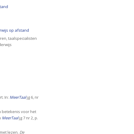
stand
rwijs op afstand
ren, taalspecialisten
derwijs
t. In:
MeerTaal
jg 6, nr
n betekenis voor het
In
MeerTaal
jg 7 nr 2, p.
 met lezen.
De