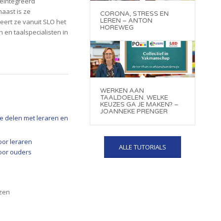
geïntegreerd
naast is ze
CORONA, STRESS EN
LEREN – ANTON
eert ze vanuit SLO het
HOREWEG
 en taalspecialisten in
WERKEN AAN
TAALDOELEN. WELKE
KEUZES GA JE MAKEN? –
JOANNEKE PRENGER
e delen met leraren en
oor leraren
ALLE TUTORIALS
oor ouders
ezen