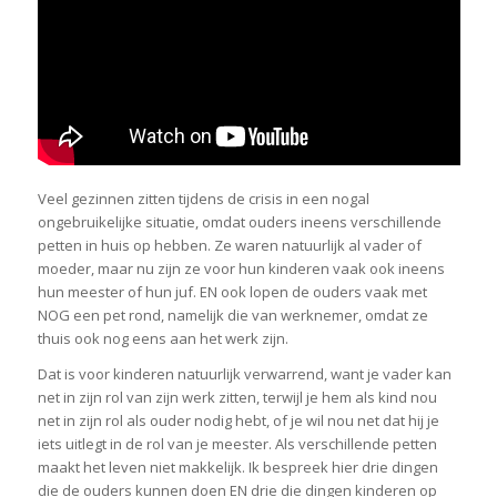
Veel gezinnen zitten tijdens de crisis in een nogal
ongebruikelijke situatie, omdat ouders ineens verschillende
petten in huis op hebben. Ze waren natuurlijk al vader of
moeder, maar nu zijn ze voor hun kinderen vaak ook ineens
hun meester of hun juf. EN ook lopen de ouders vaak met
NOG een pet rond, namelijk die van werknemer, omdat ze
thuis ook nog eens aan het werk zijn.
Dat is voor kinderen natuurlijk verwarrend, want je vader kan
net in zijn rol van zijn werk zitten, terwijl je hem als kind nou
net in zijn rol als ouder nodig hebt, of je wil nou net dat hij je
iets uitlegt in de rol van je meester. Als verschillende petten
maakt het leven niet makkelijk. Ik bespreek hier drie dingen
die de ouders kunnen doen EN drie die dingen kinderen op