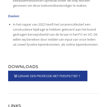
bekwaamheidseisen opnieuw onder de loep worden
genomen om deze toekomstbestendiger te maken.
Doelen:
In het najaar van 2022 heeft het Lerarencollectief een
constructieve bijdrage te hebben geleverd aan het breed
gedragen beroepsbeeld van de leraar in het PO en VO. Dit
willen wij bereiken door middel van input van onze leden
uit zowel fysieke bijeenkomsten, als online bijeenkomsten.
DOWNLOADS
LERAAR: EEN PROFESSIE MET PERSPECTIEF 1
LINKS