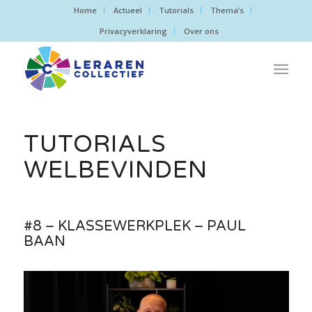
Home
Actueel
Tutorials
Thema’s
Privacyverklaring
Over ons
TUTORIALS
WELBEVINDEN
#8 – KLASSEWERKPLEK – PAUL
BAAN