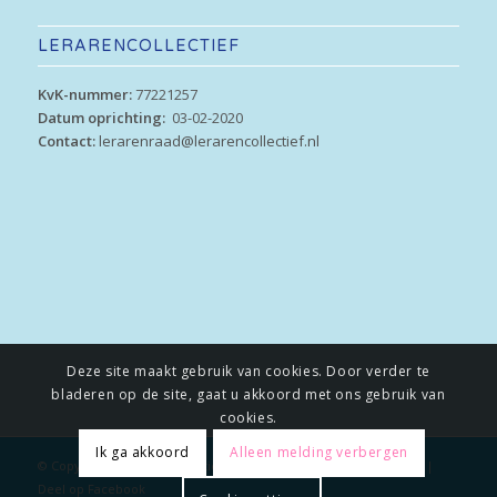
LERARENCOLLECTIEF
KvK-nummer:
77221257
Datum oprichting:
03-02-2020
Contact:
lerarenraad@lerarencollectief.nl
Deze site maakt gebruik van cookies. Door verder te
bladeren op de site, gaat u akkoord met ons gebruik van
cookies.
Ik ga akkoord
Alleen melding verbergen
© Copyright - Lerarencollectief |
Privacybeleid
|
Deel op Twitter
|
Deel op Facebook