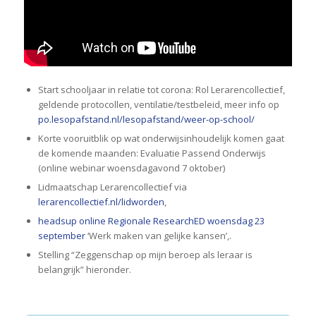
Start schooljaar in relatie tot corona: Rol Lerarencollectief,
geldende protocollen, ventilatie/testbeleid, meer info op
po.lesopafstand.nl/lesopafstand/weer-op-school/
Korte vooruitblik op wat onderwijsinhoudelijk komen gaat
de komende maanden: Evaluatie Passend Onderwijs
(online webinar woensdagavond 7 oktober)
Lidmaatschap Lerarencollectief via
lerarencollectief.nl/lidworden
,
headsup online Regionale ResearchED woensdag 23
september
‘Werk maken van gelijke kansen’,.
Stelling “Zeggenschap op mijn beroep als leraar is
belangrijk” hieronder.