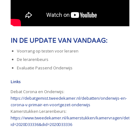
IN DE UPDATE VAN VANDAAG:
Voorrang op testen voor leraren
De lerarenbeurs
Evaluatie Passend Onderwijs
Links
Debat Corona en Onderwijs:
https://debatgemist.tweedekamer.nl/debatten/onderwijs-en-
corona-v-primair-en-voortgezet-onderwijs
Kamerstukken Lerarenbeurs:
https://www.tweedekamer.nl/kamerstukken/kamervragen/detail?
id=2020D33336&did=2020D33336