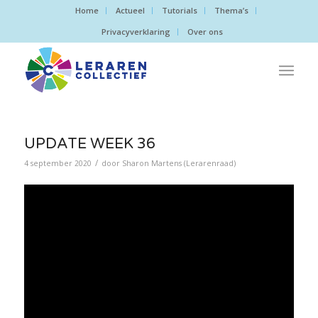
Home
Actueel
Tutorials
Thema’s
Privacyverklaring
Over ons
UPDATE WEEK 36
/
4 september 2020
door
Sharon Martens (Lerarenraad)