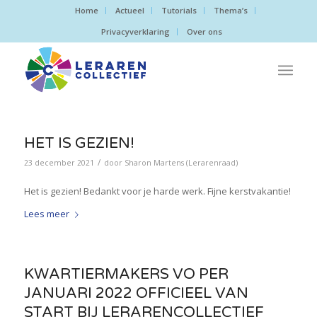
Home
Actueel
Tutorials
Thema’s
Privacyverklaring
Over ons
HET IS GEZIEN!
/
23 december 2021
door
Sharon Martens (Lerarenraad)
Het is gezien! Bedankt voor je harde werk. Fijne kerstvakantie!
Lees meer
KWARTIERMAKERS VO PER
JANUARI 2022 OFFICIEEL VAN
START BIJ LERARENCOLLECTIEF