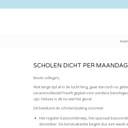
Ho
SCHOLEN DICHT PER MAANDAG
Beste collega’s,
Wat lange tijd al in de lucht hing, gaat dan toch nu 
Lerarencollectief heeft gepleit voor eerdere berichtgev
zijn. Helaas is dit nu wel het geval.
Dit betekent de scholensluiting concreet:
Het regulier basisonderwijs, het speciaal basisond
december. De kerstvakantie begint dus een week e