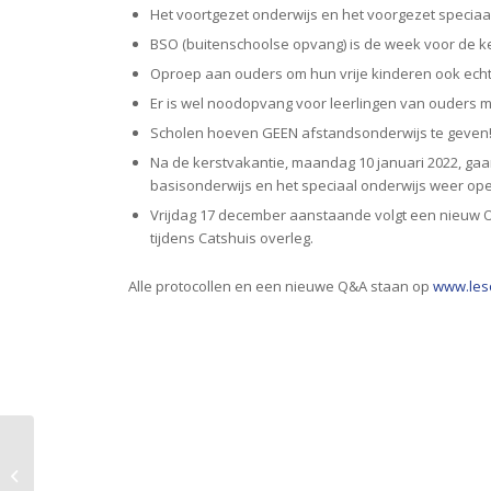
Het voortgezet onderwijs en het voorgezet speciaa
BSO (buitenschoolse opvang) is de week voor de ke
Oproep aan ouders om hun vrije kinderen ook echt
Er is wel noodopvang voor leerlingen van ouders 
Scholen hoeven GEEN afstandsonderwijs te geven!
Na de kerstvakantie, maandag 10 januari 2022, gaan
basisonderwijs en het speciaal onderwijs weer open,
Vrijdag 17 december aanstaande volgt een nieuw 
tijdens Catshuis overleg.
Alle protocollen en een nieuwe Q&A staan op
www.les
Reactie op rapport
Onderwijsraad:
“Publiek karakter