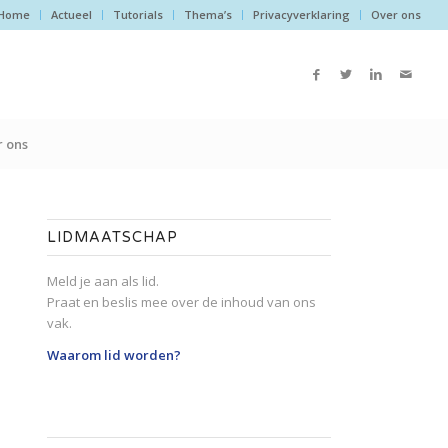
Home
Actueel
Tutorials
Thema’s
Privacyverklaring
Over ons
 ons
LIDMAATSCHAP
Meld je aan als lid.
Praat en beslis mee over de inhoud van ons
vak.
Waarom lid worden?