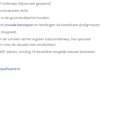
l onderwijs blijven wel geopend;
rstvakantie dicht;
 in de gezinsbubbel te houden;
met
cruciale beroepen
en leerlingen uit kwetsbare doelgroepen;
 (mag wel)
 de scholen uit het regulier basisonderwijs, het speciaal
 mits de situatie niet verslechtert.
OMT advies, zondag 19 december mogelijk nieuwe besluiten
opafstand.nl