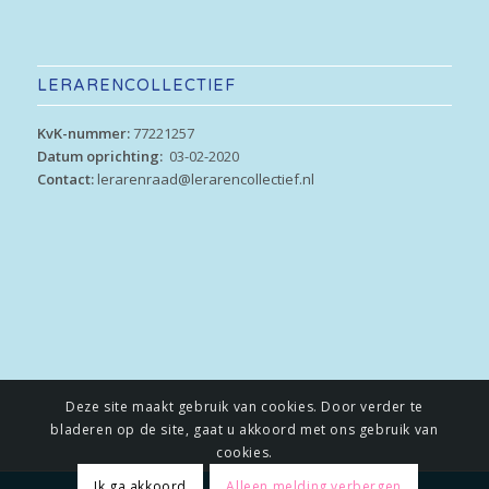
LERARENCOLLECTIEF
KvK-nummer:
77221257
Datum oprichting:
03-02-2020
Contact:
lerarenraad@lerarencollectief.nl
Deze site maakt gebruik van cookies. Door verder te
bladeren op de site, gaat u akkoord met ons gebruik van
cookies.
Ik ga akkoord
Alleen melding verbergen