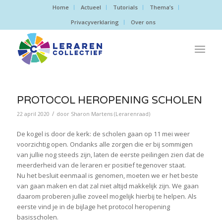
Home
Actueel
Tutorials
Thema’s
Privacyverklaring
Over ons
PROTOCOL HEROPENING SCHOLEN
/
22 april 2020
door
Sharon Martens (Lerarenraad)
De kogel is door de kerk: de scholen gaan op 11 mei weer
voorzichtig open. Ondanks alle zorgen die er bij sommigen
van jullie nog steeds zijn, laten de eerste peilingen zien dat de
meerderheid van de leraren er positief tegenover staat.
Nu het besluit eenmaal is genomen, moeten we er het beste
van gaan maken en dat zal niet altijd makkelijk zijn. We gaan
daarom proberen jullie zoveel mogelijk hierbij te helpen. Als
eerste vind je in de bijlage het protocol heropening
basisscholen.