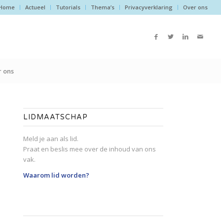
Home
Actueel
Tutorials
Thema’s
Privacyverklaring
Over ons
 ons
LIDMAATSCHAP
Meld je aan als lid.
Praat en beslis mee over de inhoud van ons
vak.
Waarom lid worden?