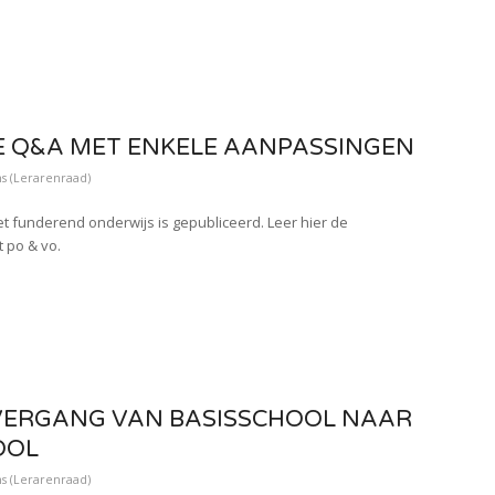
E Q&A MET ENKELE AANPASSINGEN
s (Lerarenraad)
 funderend onderwijs is gepubliceerd. Leer hier de
t po & vo.
OVERGANG VAN BASISSCHOOL NAAR
OOL
s (Lerarenraad)