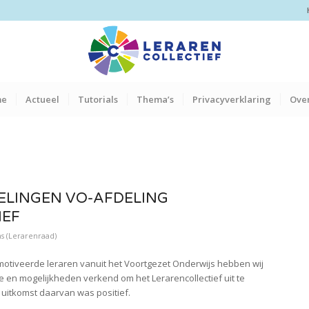
me
Actueel
Tutorials
Thema’s
Privacyverklaring
Over
ELINGEN VO-AFDELING
IEF
s (Lerarenraad)
otiveerde leraren vanuit het Voortgezet Onderwijs hebben wij
e en mogelijkheden verkend om het Lerarencollectief uit te
 uitkomst daarvan was positief.