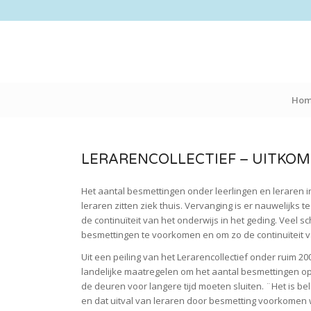
Ho
LERARENCOLLECTIEF – UITKO
Het aantal besmettingen onder leerlingen en leraren in
leraren zitten ziek thuis. Vervanging is er nauwelijks
de continuïteit van het onderwijs in het geding. Vee
besmettingen te voorkomen en om zo de continuïteit v
Uit een peiling van het Lerarencollectief onder ruim 2
landelijke maatregelen om het aantal besmettingen op
de deuren voor langere tijd moeten sluiten. ¨Het is be
en dat uitval van leraren door besmetting voorkomen w