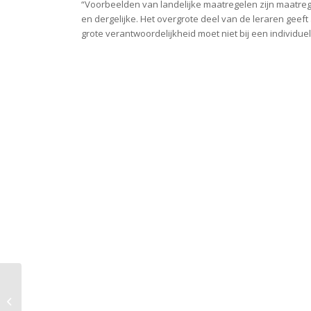
“Voorbeelden van landelijke maatregelen zijn maatreg
en dergelijke. Het overgrote deel van de leraren geef
grote verantwoordelijkheid moet niet bij een individuel
Het beroep leraar is
een vak!