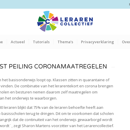
me
Actueel
Tutorials
Thema’s
Privacyverklaring
Over
MST PEILING CORONAMAATREGELEN
 het basisonderwijs loopt op. Klassen zitten in quarantaine of
 te vinden. De combinatie van het lerarentekort en corona brengen
l scholen en besturen nemen daarom zelf maatregelen om
an het onderwijs te waarborgen.
000 leraren blijkt dat 75% van de leraren behoefte heeft aan
 basisscholen terug te dringen. Dit om te voorkomen dat scholen
langrijk dat de continuïteit van het onderwijs gewaarborgd wordt
ordt¨, zegt Sharon Martens voorzitter van het Lerarencollectief.