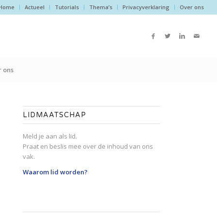
Home
Actueel
Tutorials
Thema’s
Privacyverklaring
Over ons
 ons
LIDMAATSCHAP
Meld je aan als lid.
Praat en beslis mee over de inhoud van ons
vak.
Waarom lid worden?