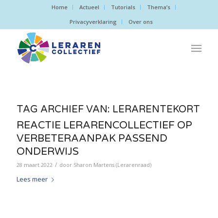
Home
Actueel
Tutorials
Thema’s
Privacyverklaring
Over ons
TAG ARCHIEF VAN:
LERARENTEKORT
REACTIE LERARENCOLLECTIEF OP
VERBETERAANPAK PASSEND
ONDERWIJS
/
28 maart 2022
door
Sharon Martens (Lerarenraad)
Lees meer