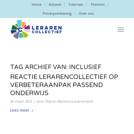
Home
Actueel
Tutorials
Thema’s
Privacyverklaring
Over ons
TAG ARCHIEF VAN:
INCLUSIEF
REACTIE LERARENCOLLECTIEF OP
VERBETERAANPAK PASSEND
ONDERWIJS
/
28 maart 2022
door
Sharon Martens (Lerarenraad)
Lees meer