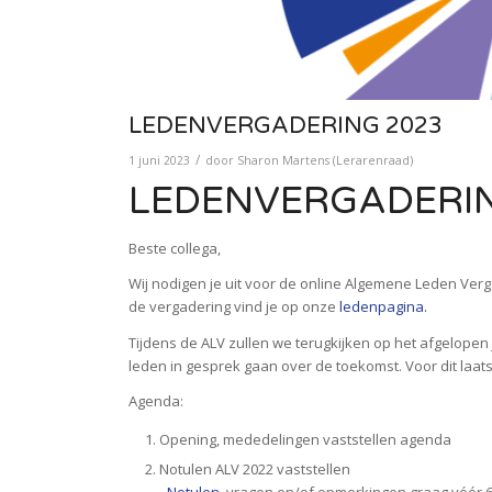
LEDENVERGADERING 2023
/
1 juni 2023
door
Sharon Martens (Lerarenraad)
LEDENVERGADERIN
Beste collega,
Wij nodigen je uit voor de online Algemene Leden Ver
de vergadering vind je op onze
ledenpagina.
Tijdens de ALV zullen we terugkijken op het afgelope
leden in gesprek gaan over de toekomst. Voor dit laa
Agenda:
Opening, mededelingen vaststellen agenda
Notulen ALV 2022 vaststellen
–
Notulen
, vragen en/of opmerkingen graag vóór 6 