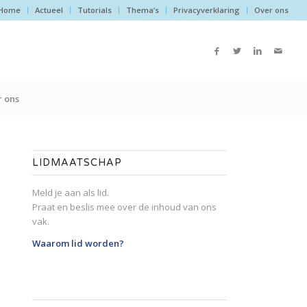
Home
Actueel
Tutorials
Thema’s
Privacyverklaring
Over ons
 ons
LIDMAATSCHAP
Meld je aan als lid.
Praat en beslis mee over de inhoud van ons
vak.
Waarom lid worden?