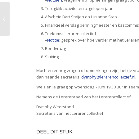
Terugblik activiteiten afgelopen jaar
Dinsdag 18 april: Avond van de
Afscheid Bart Staijen en Lusanne Stap
leraar – Effectief Leesonderwijs
Financieel verslag penningmeester en kascommis
Toekomst Lerarencollectief
–
Notitie
: gesprek over hoe verder met het Leraren
Rondvraag
Sluiting
Mochten er nog vragen of opmerkingen zijn, heb je vra
dan naar de secretaris:
dymphy@lerarencollectief.nl
.
We zien je graag op woensdag 7 juni 19:30 uur in Team
Namens de Lerarenraad van het Lerarencollectief,
Dymphy Weerstand
Secretaris van het Lerarencollectief
DEEL DIT STUK