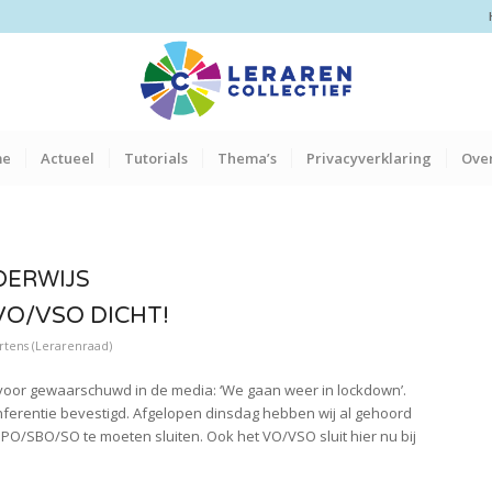
me
Actueel
Tutorials
Thema’s
Privacyverklaring
Over
DERWIJS
O/VSO DICHT!
tens (Lerarenraad)
voor gewaarschuwd in de media: ‘We gaan weer in lockdown’.
conferentie bevestigd. Afgelopen dinsdag hebben wij al gehoord
O/SBO/SO te moeten sluiten. Ook het VO/VSO sluit hier nu bij