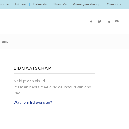
Home
Actueel
Tutorials
Thema’s
Privacyverklaring
Over ons
 ons
LIDMAATSCHAP
Meld je aan als lid.
Praat en beslis mee over de inhoud van ons
vak.
Waarom lid worden?