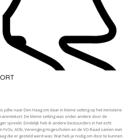
KORT
jullie naar Den Haag om daar in kleine setting op het ministerie
rarentekort. De kleine setting was onder andere door de
er spreekt. Eindelijk heb ik andere bestuurders in het echt
van FvOv, AOb, Vereniging Hogescholen en de VO-Raad samen met
raag die er gesteld werd was: Wat heb je nodig om door te kunnen