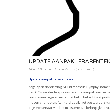
UPDATE AANPAK LERARENTE
/
26 juni 2021
door
Sharon Martens (Lerarenraad)
Update aanpak lerarentekort
Afgelopen donderdag 24 juni mocht ik, Dymphy, namens 
van OCW verder te spreken over de aanpak van het le
coronamaatregelen en omdat het in het echt wat prettig
mogen ontmoeten. Aan tafel zat ik met bestuurders 
Inge Vossenaar van het ministerie. De belangrijkste v