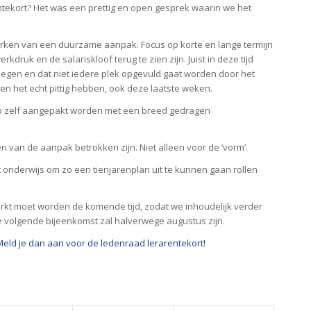
ekort? Het was een prettig en open gesprek waarin we het
merken van een duurzame aanpak. Focus op korte en lange termijn
kdruk en de salariskloof terug te zien zijn. Juist in deze tijd
iegen en dat niet iedere plek opgevuld gaat worden door het
en het echt pittig hebben, ook deze laatste weken.
p zelf aangepakt worden met een breed gedragen
 van de aanpak betrokken zijn. Niet alleen voor de ‘vorm’.
et onderwijs om zo een tienjarenplan uit te kunnen gaan rollen
rkt moet worden de komende tijd, zodat we inhoudelijk verder
volgende bijeenkomst zal halverwege augustus zijn.
Meld je dan aan voor de ledenraad lerarentekort!