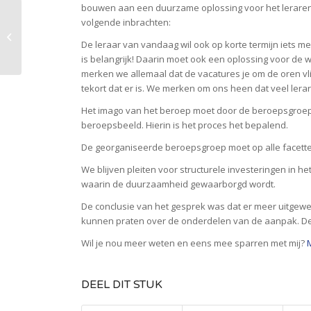
bouwen aan een duurzame oplossing voor het lerarent
Onderzoeksrapport:
volgende inbrachten:
Bevoegdheden en het
De leraar van vandaag wil ook op korte termijn iets 
opleiden van leraren
is belangrijk! Daarin moet ook een oplossing voor de wer
merken we allemaal dat de vacatures je om de oren vl
tekort dat er is. We merken om ons heen dat veel lerar
Het imago van het beroep moet door de beroepsgroe
beroepsbeeld. Hierin is het proces het bepalend.
De georganiseerde beroepsgroep moet op alle facetten
We blijven pleiten voor structurele investeringen in h
waarin de duurzaamheid gewaarborgd wordt.
De conclusie van het gesprek was dat er meer uitgewe
kunnen praten over de onderdelen van de aanpak. De 
Wil je nou meer weten en eens mee sparren met mij?
DEEL DIT STUK