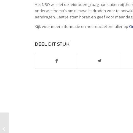
Het NRO wil met de leidraden graag aansluiten bij thema
onderwijsthema’s om nieuwe leidraden voor te ontwikkel
aandragen. Laat je stem horen en geef voor maandag 
Kijk voor meer informatie en het reactieformulier op
O
DEEL DIT STUK
Denk je ook mee met Groeikracht?