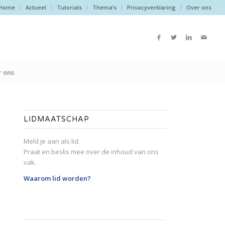
Home
Actueel
Tutorials
Thema’s
Privacyverklaring
Over ons
 ons
LIDMAATSCHAP
Meld je aan als lid.
Praat en beslis mee over de inhoud van ons
vak.
Waarom lid worden?